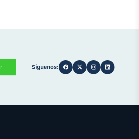
Síguenos:
r