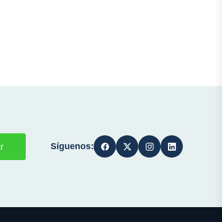
Síguenos:
r