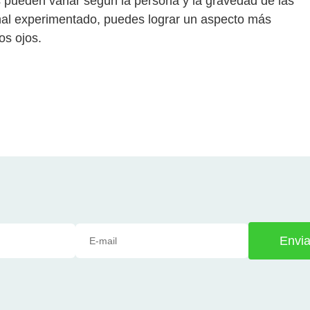
s pueden variar según la persona y la gravedad de las
onal experimentado, puedes lograr un aspecto más
os ojos.
Envia