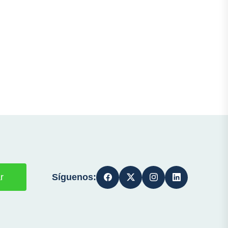
Síguenos:
r